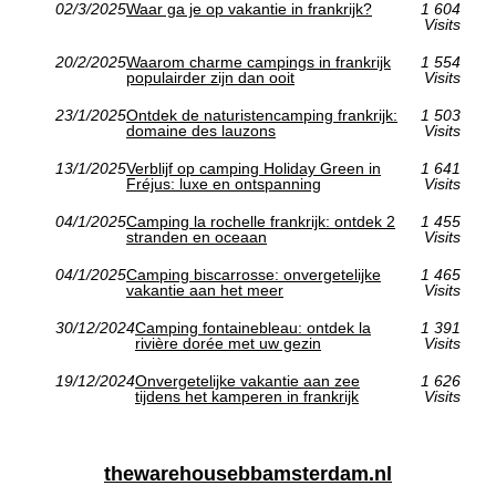
02/3/2025
Waar ga je op vakantie in frankrijk?
1 604
Visits
20/2/2025
Waarom charme campings in frankrijk
1 554
populairder zijn dan ooit
Visits
23/1/2025
Ontdek de naturistencamping frankrijk:
1 503
domaine des lauzons
Visits
13/1/2025
Verblijf op camping Holiday Green in
1 641
Fréjus: luxe en ontspanning
Visits
04/1/2025
Camping la rochelle frankrijk: ontdek 2
1 455
stranden en oceaan
Visits
04/1/2025
Camping biscarrosse: onvergetelijke
1 465
vakantie aan het meer
Visits
30/12/2024
Camping fontainebleau: ontdek la
1 391
rivière dorée met uw gezin
Visits
19/12/2024
Onvergetelijke vakantie aan zee
1 626
tijdens het kamperen in frankrijk
Visits
thewarehousebbamsterdam.nl