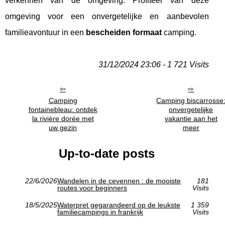
verkennen van de omgeving. Profiteer van deze
omgeving voor een onvergetelijke en aanbevolen
familieavontuur in een
bescheiden formaat
camping.
31/12/2024 23:06 - 1 721 Visits
Camping
Camping biscarrosse
fontainebleau: ontdek
onvergetelijke
la rivière dorée met
vakantie aan het
uw gezin
meer
Up-to-date posts
22/6/2026
Wandelen in de cevennen : de mooiste
181
routes voor beginners
Visits
18/5/2025
Waterpret gegarandeerd op de leukste
1 359
familiecampings in frankrijk
Visits