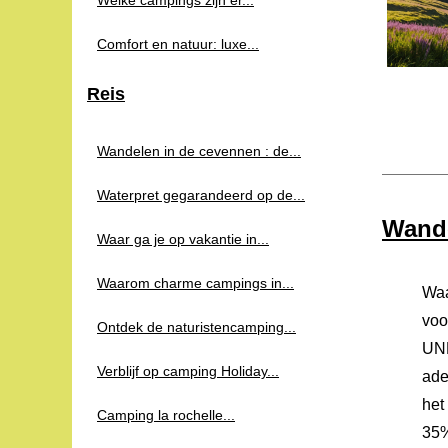
Welke campings zijn er...
Comfort en natuur: luxe...
Reis
Wandelen in de cevennen : de...
Waterpret gegarandeerd op de...
Wande
Waar ga je op vakantie in...
Waarom charme campings in...
Waa
voo
Ontdek de naturistencamping...
UNE
Verblijf op camping Holiday...
ade
het
Camping la rochelle...
35%