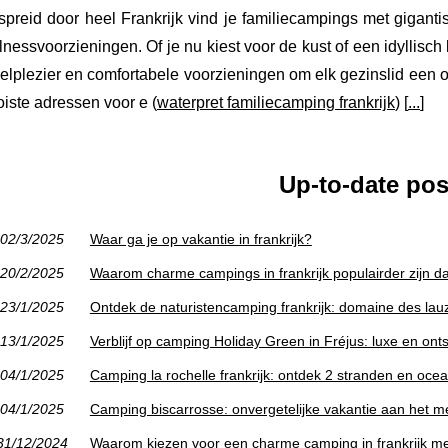
spreid door heel Frankrijk vind je familiecampings met giganti
lnessvoorzieningen. Of je nu kiest voor de kust of een idyllis
elplezier en comfortabele voorzieningen om elk gezinslid een o
iste adressen voor e (
waterpret familiecamping frankrijk
) [
...
]
Up-to-date pos
02/3/2025
Waar ga je op vakantie in frankrijk?
20/2/2025
Waarom charme campings in frankrijk populairder zijn da
23/1/2025
Ontdek de naturistencamping frankrijk: domaine des lau
13/1/2025
Verblijf op camping Holiday Green in Fréjus: luxe en on
04/1/2025
Camping la rochelle frankrijk: ontdek 2 stranden en oce
04/1/2025
Camping biscarrosse: onvergetelijke vakantie aan het m
31/12/2024
Waarom kiezen voor een charme camping in frankrijk me