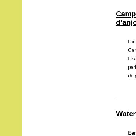
Campi
d'anj
Dir
Cam
fle
par
(
ht
Water
Een