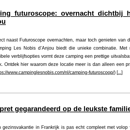
ng futuroscope: overnacht dichtbij 
ou
ect naast Futuroscope overnachten, maar toch genieten van d
ping Les Nobis d’Anjou biedt die unieke combinatie. Met 
xibele verblijfsopties vormt deze camping een prettige uitval
k. Ontdek hier waarom deze locatie meer is dan alleen een p
tps://www.campinglesnobis.com/nl/camping-futuroscoop/
) [
...
]
pret gegarandeerd op de leukste famili
 gezinsvakantie in Frankrijk is pas echt compleet met volop