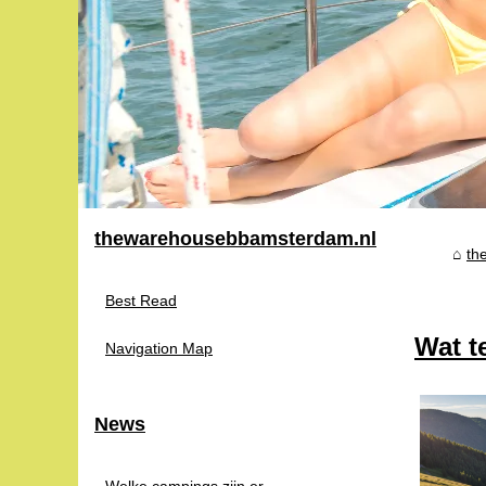
thewarehousebbamsterdam.nl
th
Best Read
Wat t
Navigation Map
News