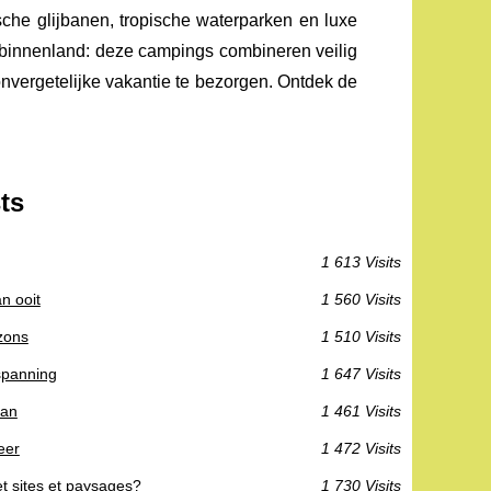
sche glijbanen, tropische waterparken en luxe
ch binnenland: deze campings combineren veilig
nvergetelijke vakantie te bezorgen. Ontdek de
ts
1 613 Visits
n ooit
1 560 Visits
zons
1 510 Visits
tspanning
1 647 Visits
aan
1 461 Visits
eer
1 472 Visits
t sites et paysages?
1 730 Visits