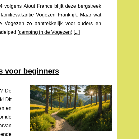
4 volgens Atout France blijft deze bergstreek
familievakantie Vogezen Frankrijk. Maar wat
e Vogezen zo aantrekkelijk voor ouders en
delpad (
camping in de Vogezen
) [
...
]
s voor beginners
s? De
k! Dit
en en
komde
arvan
nende