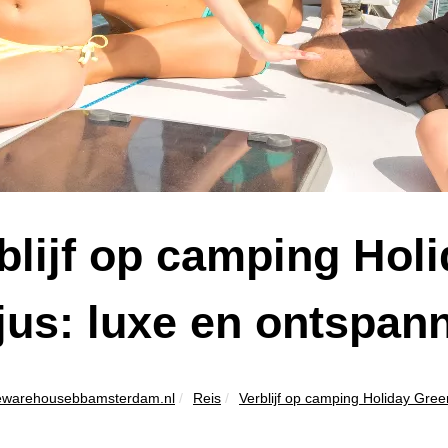
blijf op camping Hol
jus: luxe en ontspan
ewarehousebbamsterdam.nl
Reis
Verblijf op camping Holiday Green