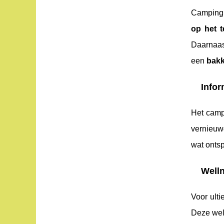
Camping 
op het t
Daarnaas
een
bakk
Info
Het camp
vernieuwd
wat onts
Welln
Voor ult
Deze well