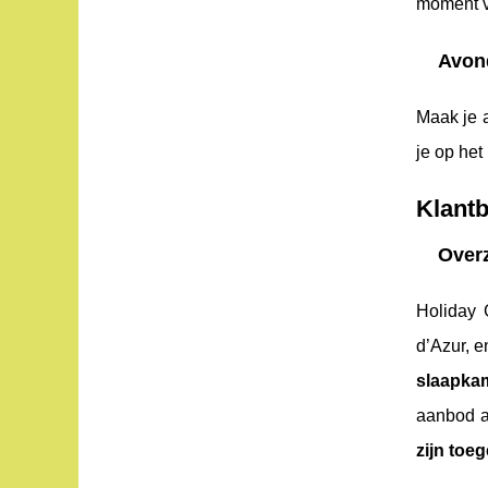
moment v
Avon
Maak je 
je op het
Klantb
Overz
Holiday 
d’Azur, e
slaapkam
aanbod aa
zijn toe