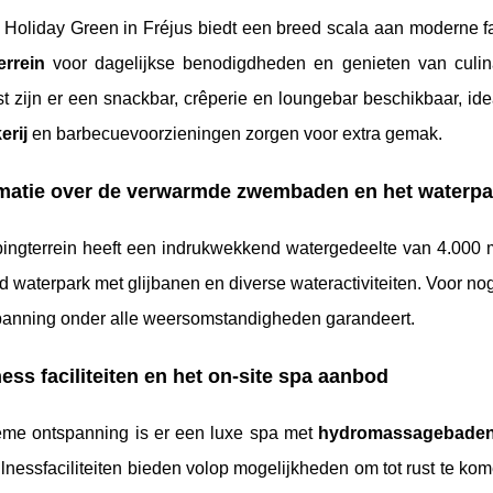
Holiday Green in Fréjus biedt een breed scala aan moderne fac
errein
voor dagelijkse benodigdheden en genieten van culinai
t zijn er een snackbar, crêperie en loungebar beschikbaar, id
erij
en barbecuevoorzieningen zorgen voor extra gemak.
rmatie over de verwarmde zwembaden en het waterpa
ingterrein heeft een indrukwekkend watergedeelte van 4.000
 waterpark met glijbanen en diverse wateractiviteiten. Voor no
panning onder alle weersomstandigheden garandeert.
ess faciliteiten en het on-site spa aanbod
ieme ontspanning is er een luxe spa met
hydromassagebade
nessfaciliteiten bieden volop mogelijkheden om tot rust te ko