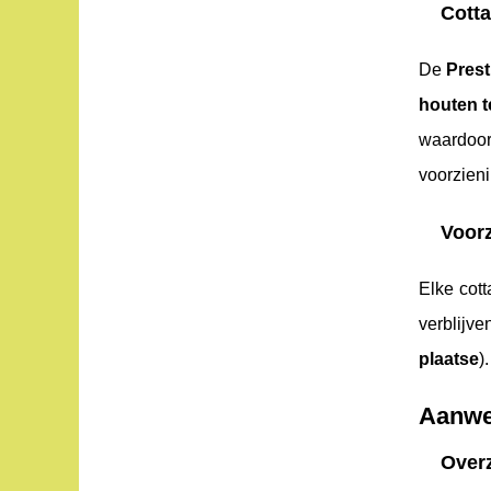
Cotta
De
Prest
houten t
waardoor
voorzien
Voor
Elke cot
verblijv
plaatse
).
Aanwez
Overz