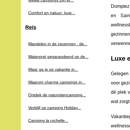
Welke campings zijn er...
Domptez 
Comfort en natuur: luxe...
en Sain
wellness
Reis
gezinnen
verwenne
Wandelen in de cevennen : de...
Waterpret gegarandeerd op de...
Luxe e
Waar ga je op vakantie in...
Gelegen 
Waarom charme campings in...
voor gezi
dé plek v
Ontdek de naturistencamping...
wat zorgt
Verblijf op camping Holiday...
Vakantie
Camping la rochelle...
wellness