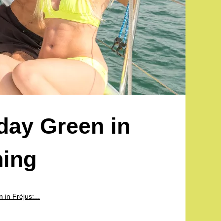
iday Green in
ning
 in Fréjus:...