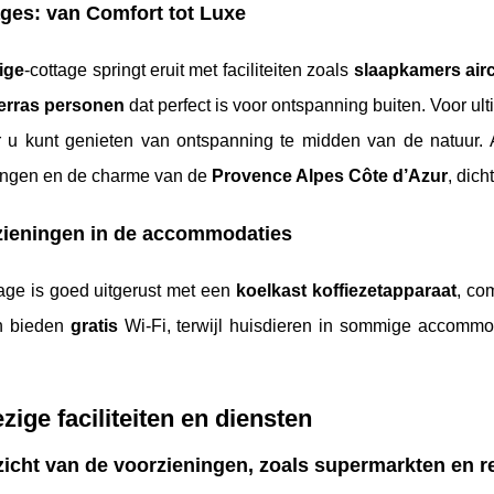
ges: van Comfort tot Luxe
ige
-cottage springt eruit met faciliteiten zoals
slaapkamers air
erras personen
dat perfect is voor ontspanning buiten. Voor ul
 u kunt genieten van ontspanning te midden van de natuur. 
ingen en de charme van de
Provence Alpes Côte d’Azur
, dich
zieningen in de accommodaties
tage is goed uitgerust met een
koelkast koffiezetapparaat
, co
en bieden
gratis
Wi-Fi, terwijl huisdieren in sommige accomm
ige faciliteiten en diensten
icht van de voorzieningen, zoals supermarkten en r