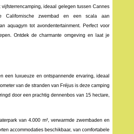
 vijfsterrencamping, ideaal gelegen tussen Cannes
me Californische zwembad en een scala aan
 van aquagym tot avondentertainment. Perfect voor
roepen. Ontdek de charmante omgeving en laat je
n een luxueuze en ontspannende ervaring, ideaal
lometer van de stranden van Fréjus is deze camping
omringd door een prachtig dennenbos van 15 hectare,
n waterpark van 4.000 m², verwarmde zwembaden en
orten accommodaties beschikbaar, van comfortabele