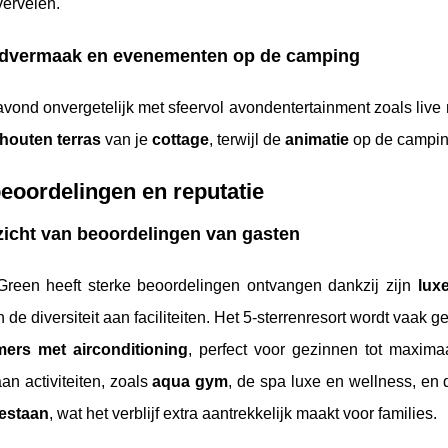
ervelen.
dvermaak en evenementen op de camping
avond onvergetelijk met sfeervol avondentertainment zoals li
houten terras
van je
cottage
, terwijl de
animatie
op de camping
eoordelingen en reputatie
icht van beoordelingen van gasten
Green heeft sterke beoordelingen ontvangen dankzij zijn
lux
n de diversiteit aan faciliteiten. Het 5-sterrenresort wordt vaak
ers met airconditioning
, perfect voor gezinnen tot maxim
n activiteiten, zoals
aqua gym
, de spa luxe en wellness, en
gestaan
, wat het verblijf extra aantrekkelijk maakt voor families.