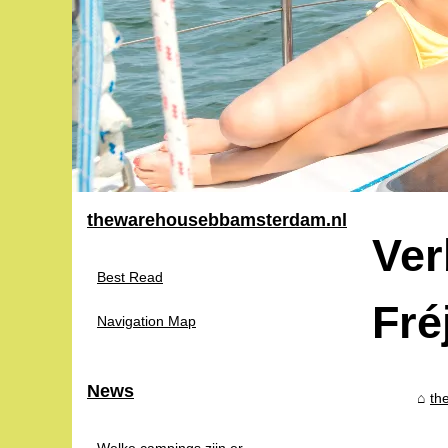
thewarehousebbamsterdam.nl
Ver
Best Read
Fré
Navigation Map
News
th