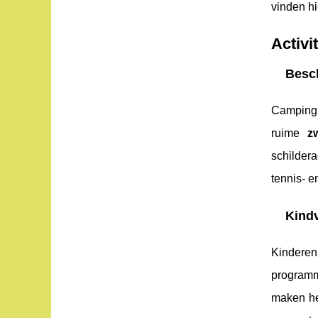
vinden hi
Activi
Besch
Camping H
ruime
z
schilder
tennis- e
Kindv
Kinderen
programm
maken h