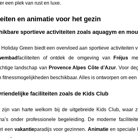
er een plek van rust en luxe.
teiten en animatie voor het gezin
ikbare sportieve activiteiten zoals aquagym en mo
oliday Green biedt een overvloed aan sportieve activiteiten v
wembad
faciliteiten of ontdek de omgeving van
Fréjus
met
achtige landschap van
Provence Alpes Côte d’Azur
. Voor de
n fitnessmogelijkheden beschikbaar. Alles is ontworpen om een
riendelijke faciliteiten zoals de Kids Club
 zijn van harte welkom bij de uitgebreide Kids Club, waar 
a’s onder professionele begeleiding. De moderne faciliteite
et een
vakantie
paradijs voor gezinnen.
Animatie
en speciale k