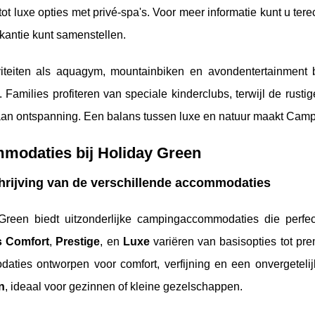
tot luxe opties met privé-spa's. Voor meer informatie kunt u ter
kantie kunt samenstellen.
viteiten als aquagym, mountainbiken en avondentertainment b
n. Families profiteren van speciale kinderclubs, terwijl de rust
an ontspanning. Een balans tussen luxe en natuur maakt Campi
modaties bij Holiday Green
rijving van de verschillende accommodaties
Green biedt uitzonderlijke campingaccommodaties die perfect
s Comfort
,
Prestige
, en
Luxe
variëren van basisopties tot pre
aties ontworpen voor comfort, verfijning en een onvergetelijk
n
, ideaal voor gezinnen of kleine gezelschappen.