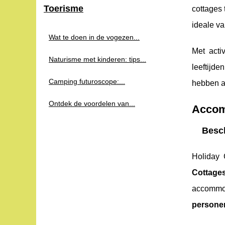
Toerisme
cottages 
ideale va
Wat te doen in de vogezen...
Met acti
Naturisme met kinderen: tips...
leeftijde
Camping futuroscope:...
hebben a
Ontdek de voordelen van...
Accom
Besch
Holiday 
Cottage
accommod
persone