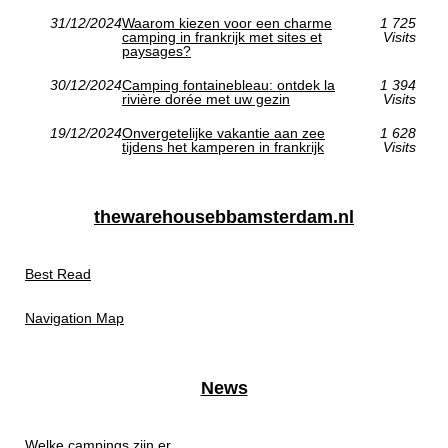
31/12/2024
Waarom kiezen voor een charme
1 725
camping in frankrijk met sites et
Visits
paysages?
30/12/2024
Camping fontainebleau: ontdek la
1 394
rivière dorée met uw gezin
Visits
19/12/2024
Onvergetelijke vakantie aan zee
1 628
tijdens het kamperen in frankrijk
Visits
thewarehousebbamsterdam.nl
Best Read
Navigation Map
News
Welke campings zijn er...