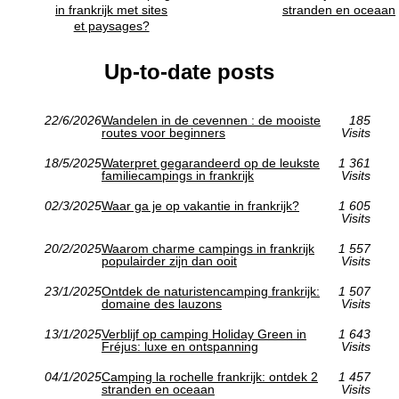
in frankrijk met sites
stranden en oceaan
et paysages?
Up-to-date posts
22/6/2026
Wandelen in de cevennen : de mooiste
185
routes voor beginners
Visits
18/5/2025
Waterpret gegarandeerd op de leukste
1 361
familiecampings in frankrijk
Visits
02/3/2025
Waar ga je op vakantie in frankrijk?
1 605
Visits
20/2/2025
Waarom charme campings in frankrijk
1 557
populairder zijn dan ooit
Visits
23/1/2025
Ontdek de naturistencamping frankrijk:
1 507
domaine des lauzons
Visits
13/1/2025
Verblijf op camping Holiday Green in
1 643
Fréjus: luxe en ontspanning
Visits
04/1/2025
Camping la rochelle frankrijk: ontdek 2
1 457
stranden en oceaan
Visits